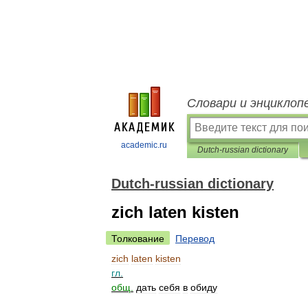
Словари и энциклоп
academic.ru
Dutch-russian dictionary
Dutch-russian dictionary
zich laten kisten
Толкование
Перевод
zich
laten
kisten
гл
.
общ
.
дать
себя
в
обиду