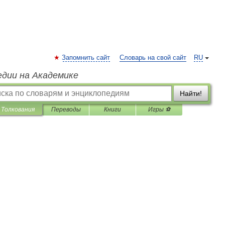
Запомнить сайт
Словарь на свой сайт
RU
едии на Академике
Найти!
Толкования
Переводы
Книги
Игры ⚽