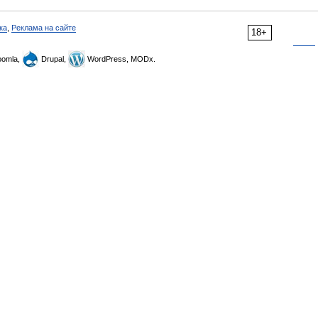
ка
,
Реклама на сайте
18+
omla,
Drupal,
WordPress, MODx.