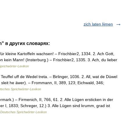
zich laten lijmen
en" в других словарях:
ür kleine Kartoffeln wachsen! – Frischbier2, 1334. 2. Ach Gott,
 on kein Mann! (Insterburg.) – Frischbier2, 1335. 3. Ach, du lieber
prichwörter-Lexikon
uffel uff de Wedel treta. – Birlinger, 1036. 2. All, wat de Düwel
r: sleit he äwer). – Frommann, II, 389, 123; Eichwald, 346;
tsches Sprichwörter-Lexikon
ark.) – Firmenich, II, 766, 61. 2. Alle Lügen ersticken in der
r I, 1833; Schreger, 12.) 3. Alle Lügen sind krumm, grad ist
…
Deutsches Sprichwörter-Lexikon