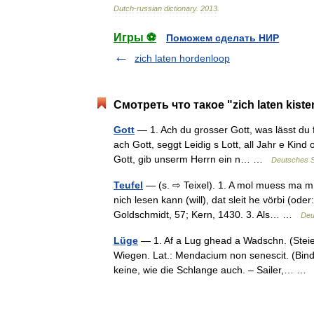
Dutch
-
russian
dictionary
.
2013
.
Игры ⚽
Поможем сделать НИР
zich laten hordenloop
Смотреть что такое "zich laten kist
Gott
— 1. Ach du grosser Gott, was lässt du f
ach Gott, seggt Leidig s Lott, all Jahr e Kind
Gott, gib unserm Herrn ein n… …
Deutsches S
Teufel
— (s. ⇨ Teixel). 1. A mol muess ma m Te
nich lesen kann (will), dat sleit he vörbi (ode
Goldschmidt, 57; Kern, 1430. 3. Als… …
Deu
Lüge
— 1. Af a Lug ghead a Wadschn. (Steierm
Wiegen. Lat.: Mendacium non senescit. (Binde
keine, wie die Schlange auch. – Sailer,… 